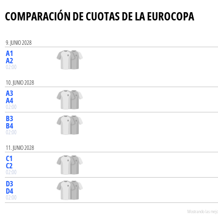
COMPARACIÓN DE CUOTAS DE LA EUROCOPA
9. JUNIO 2028
A1
A2
02:00
10. JUNIO 2028
A3
A4
02:00
B3
B4
02:00
11. JUNIO 2028
C1
C2
02:00
D3
D4
02:00
Mostrando las mejor