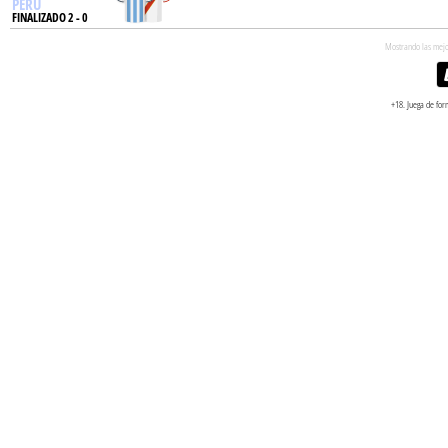
PERÚ
FINALIZADO 2 - 0
Mostrando las mejor
+18. Juega de for