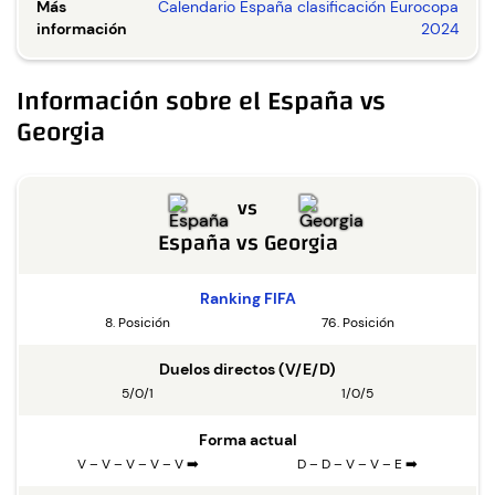
Más
Calendario España clasificación Eurocopa
información
2024
Información sobre el España vs
Georgia
vs
España
vs
Georgia
Ranking FIFA
8. Posición
76. Posición
Duelos directos (V/E/D)
5/0/1
1/0/5
Forma actual
V – V – V – V – V ➡️
D – D – V – V – E ➡️