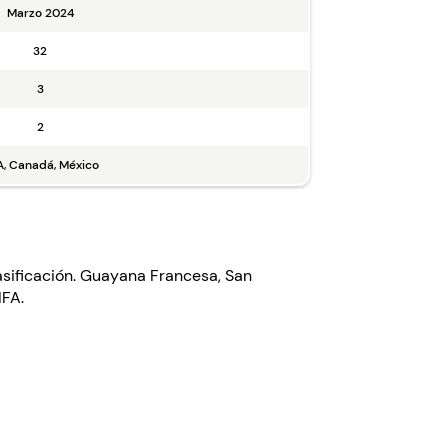
Marzo 2024
32
3
2
, Canadá, México
asificación. Guayana Francesa, San
IFA.