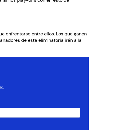
án los play-offs con el resto de
ue enfrentarse entre ellos. Los que ganen
anadores de esta eliminatoria irán a la