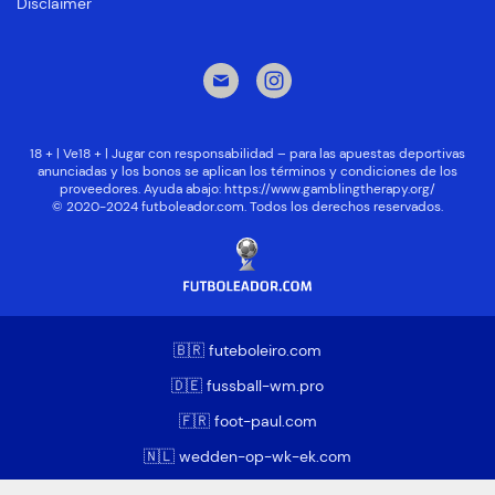
Disclaimer
18 + | Ve18 + | Jugar con responsabilidad – para las apuestas deportivas
anunciadas y los bonos se aplican los términos y condiciones de los
proveedores. Ayuda abajo:
https://www.gamblingtherapy.org/
© 2020-2024 futboleador.com. Todos los derechos reservados.
🇧🇷 futeboleiro.com
🇩🇪 fussball-wm.pro
🇫🇷 foot-paul.com
🇳🇱 wedden-op-wk-ek.com