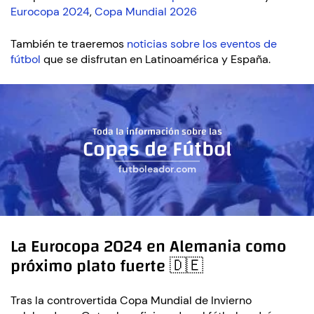
Eurocopa 2024
,
Copa Mundial 2026
También te traeremos
noticias sobre los eventos de
fútbol
que se disfrutan en Latinoamérica y España.
Toda la información sobre las
Copas de Fútbol
futboleador.com
La Eurocopa 2024 en Alemania como
próximo plato fuerte 🇩🇪
Tras la controvertida Copa Mundial de Invierno