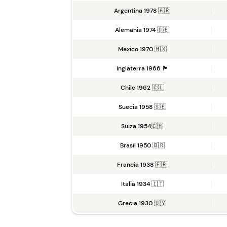
Argentina 1978 🇦🇷
Alemania 1974 🇩🇪
Mexico 1970 🇲🇽
Inglaterra 1966 🏴󠁧󠁢󠁥󠁮󠁧󠁿
Chile 1962 🇨🇱
Suecia 1958 🇸🇪
Suiza 1954🇨🇭
Brasil 1950 🇧🇷
Francia 1938 🇫🇷
Italia 1934 🇮🇹
Grecia 1930 🇺🇾