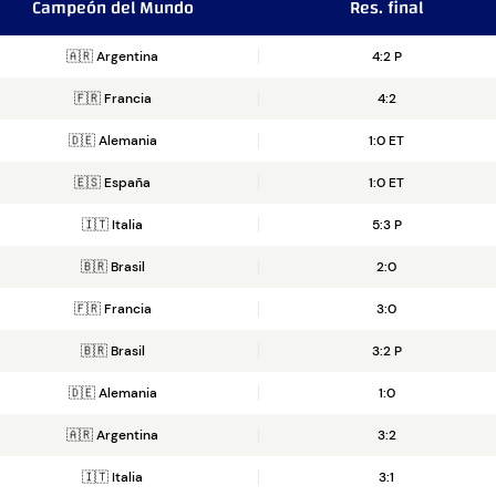
Campeón del Mundo
Res. final
🇦🇷 Argentina
4:2 P
🇫🇷 Francia
4:2
🇩🇪 Alemania
1:0 ET
🇪🇸 España
1:0 ET
🇮🇹 Italia
5:3 P
🇧🇷 Brasil
2:0
🇫🇷 Francia
3:0
🇧🇷 Brasil
3:2 P
🇩🇪 Alemania
1:0
🇦🇷 Argentina
3:2
🇮🇹 Italia
3:1