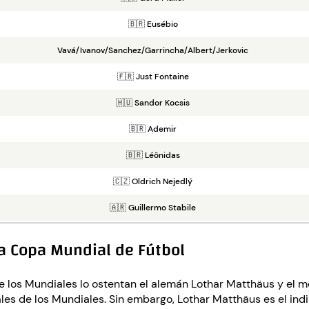
🇧🇷 Eusébio
Vavá/Ivanov/Sanchez/Garrincha/Albert/Jerkovic
🇫🇷 Just Fontaine
🇭🇺 Sandor Kocsis
🇧🇷 Ademir
🇧🇷 Léônidas
🇨🇿 Oldrich Nejedlý
🇦🇷 Guillermo Stabile
la Copa Mundial de Fútbol
 de los Mundiales lo ostentan el alemán Lothar Matthäus y el 
ales de los Mundiales. Sin embargo, Lothar Matthäus es el ind