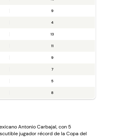
9
4
13
11
9
7
5
8
mexicano Antonio Carbajal, con 5
iscutible jugador récord de la Copa del