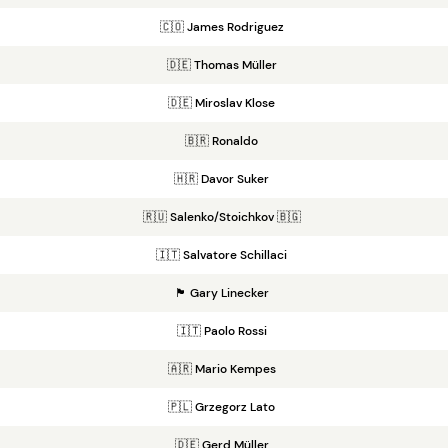
🇨🇴 James Rodriguez
🇩🇪 Thomas Müller
🇩🇪 Miroslav Klose
🇧🇷 Ronaldo
🇭🇷 Davor Suker
🇷🇺 Salenko/Stoichkov 🇧🇬
🇮🇹 Salvatore Schillaci
🏴󠁧󠁢󠁥󠁮󠁧󠁿 Gary Linecker
🇮🇹 Paolo Rossi
🇦🇷 Mario Kempes
🇵🇱 Grzegorz Lato
🇩🇪 Gerd Müller