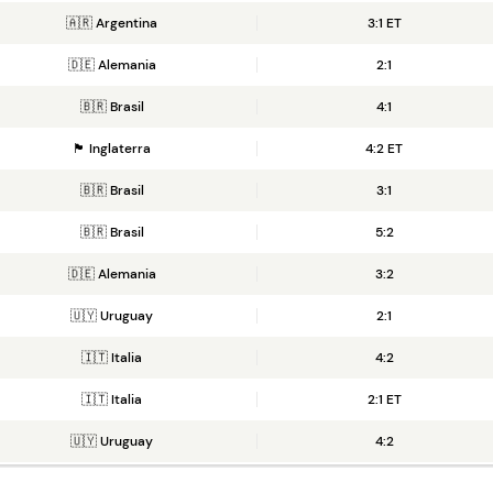
🇦🇷 Argentina
3:1 ET
🇩🇪 Alemania
2:1
🇧🇷 Brasil
4:1
🏴󠁧󠁢󠁥󠁮󠁧󠁿 Inglaterra
4:2 ET
🇧🇷 Brasil
3:1
🇧🇷 Brasil
5:2
🇩🇪 Alemania
3:2
🇺🇾 Uruguay
2:1
🇮🇹 Italia
4:2
🇮🇹 Italia
2:1 ET
🇺🇾 Uruguay
4:2