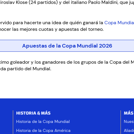
roslav Klose (24 partidos) y del italiano Paolo Maldini, que j
servido para hacerte una idea de quién ganará la
Copa Mundia
ocer las mejores cuotas y apuestas del torneo.
Apuestas de la Copa Mundial 2026
áximo goleador y los ganadores de los grupos de la Copa del 
da partido del Mundial.
HISTORIA & MÁS
MÁS
Historia de la Copa Mundial
Nues
Historia de la Copa América
Aliad