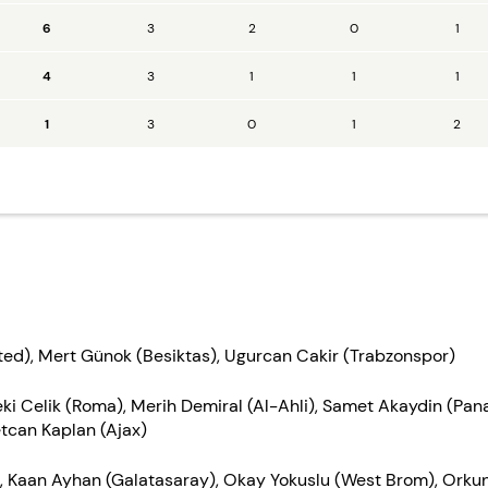
6
3
2
0
1
4
3
1
1
1
1
3
0
1
2
ted), Mert Günok (Besiktas), Ugurcan Cakir (Trabzonspor)
eki Celik (Roma), Merih Demiral (Al-Ahli), Samet Akaydin (Pan
tcan Kaplan (Ajax)
), Kaan Ayhan (Galatasaray), Okay Yokuslu (West Brom), Orkun