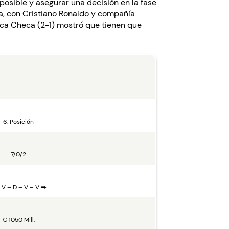
osible y asegurar una decisión en la fase
a, con Cristiano Ronaldo y compañía
blica Checa (2-1) mostró que tienen que
6. Posición
7/0/2
 V – D – V – V ➡️
€ 1050 Mill.