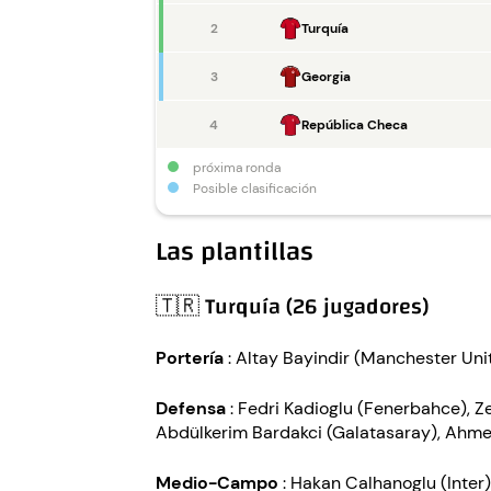
2
Turquía
3
Georgia
4
República Checa
próxima ronda
Posible clasificación
Las plantillas
🇹🇷 Turquía (26 jugadores)
Portería
: Altay Bayindir (Manchester Uni
Defensa
: Fedri Kadioglu (Fenerbahce), Z
Abdülkerim Bardakci (Galatasaray), Ahme
Medio-Campo
: Hakan Calhanoglu (Inter