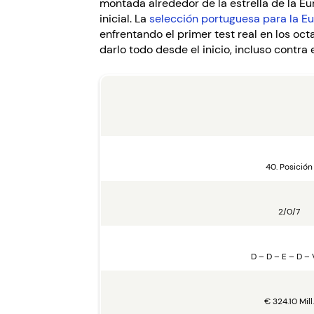
montada alrededor de la estrella de la E
inicial. La
selección portuguesa para la E
enfrentando el primer test real en los oct
darlo todo desde el inicio, incluso contra
40. Posición
2/0/7
D – D – E – D – 
€ 324.10 Mill.