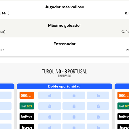
Jugador más valioso
 Mill.)
R.
Máximo goleador
les)
C. R
Entrenador
lla
R