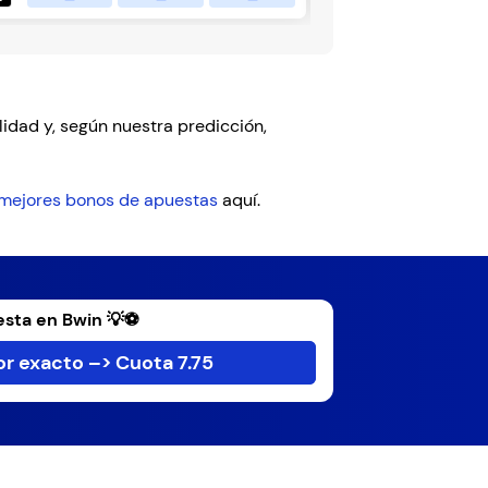
alidad y, según nuestra predicción,
mejores bonos de apuestas
aquí.
sta en Bwin 💡⚽
r exacto –> Cuota 7.75