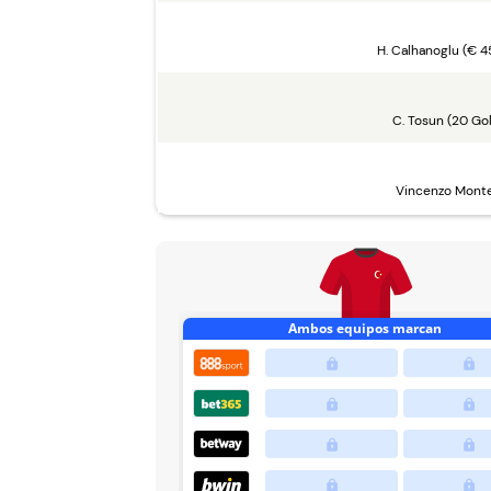
H. Calhanoglu (€ 45
C. Tosun (20 Go
Vincenzo Monte