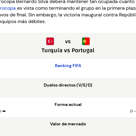
urocopa Bernardo Silva deberá mantener tan ocupada cuanto p
urocopa
es vista como terminando el grupo en la primera plaz
avos de final. Sin embargo, la victoria inaugural contra Repú
 equipos más débiles.
vs
Turquía
vs
Portugal
Ranking FIFA
Duelos directos (V/E/D)
Forma actual
V ➡️
D –
Valor de mercado