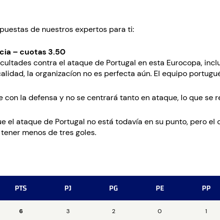
uestas de nuestros expertos para ti:
cia – cuotas 3.50
ultades contra el ataque de Portugal en esta Eurocopa, inclu
alidad, la organizacíon no es perfecta aún. El equipo portugu
on la defensa y no se centrará tanto en ataque, lo que se refl
l ataque de Portugal no está todavía en su punto, pero el
á tener menos de tres goles.
PTS
PJ
PG
PE
PP
6
3
2
0
1