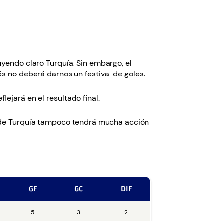
yendo claro Turquía. Sin embargo, el
és no deberá darnos un festival de goles.
ejará en el resultado final.
 de Turquía tampoco tendrá mucha acción
GF
GC
DIF
5
3
2