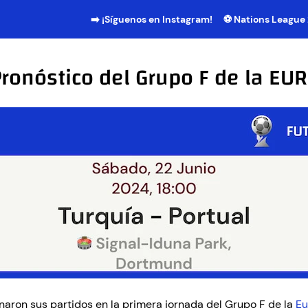
➡️ ¡Síguenos en Instagram!
⚽ Nations League
 Pronóstico del Grupo F de la E
naron sus partidos en la primera jornada del Grupo F de la
Eu