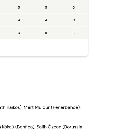
5
5
0
4
4
0
3
5
-2
athinaikos), Mert Müldür (Fenerbahce),
 Kökcü (Benfica), Salih Özcan (Borussia