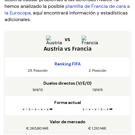
hemos analizado la posible
plantilla de Francia de cara a
la Eurocopa
, aquí encontrará información y estadísticas
adicionales.
vs
Austria
vs
Francia
Ranking FIFA
25. Posición
2. Posición
Duelos directos (V/E/D)
9/4/13
13/4/9
Forma actual
x – x – x – x – x ➡️
x – x – x – x – x ➡️
Valor de mercado
€ 265,80 Mill.
€ 1.210 Mill.