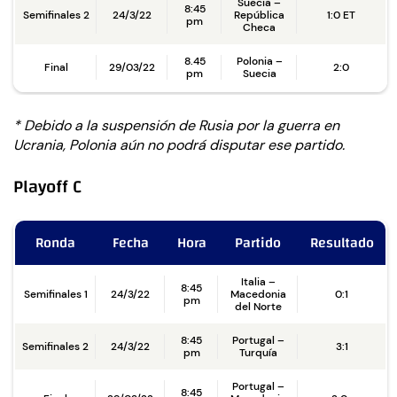
Suecia –
8:45
Semifinales 2
24/3/22
República
1:0 ET
pm
Checa
8.45
Polonia –
Final
29/03/22
2:0
pm
Suecia
* Debido a la suspensión de Rusia por la guerra en
Ucrania, Polonia aún no podrá disputar ese partido.
Playoff C
Ronda
Fecha
Hora
Partido
Resultado
Italia –
8:45
Semifinales 1
24/3/22
Macedonia
0:1
pm
del Norte
8:45
Portugal –
Semifinales 2
24/3/22
3:1
pm
Turquía
Portugal –
8:45