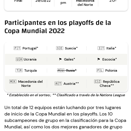
Final
29/03/22
Macedonia
2:0-
pm
del Norte
Participantes
en los playoffs de la
Copa Mundial 2022
🇵🇹 Portugal*
🇸🇪 Suecia*
🇮🇹 Italia*
🇺🇦 Ucrania
🏴󠁧󠁢󠁷󠁬󠁳󠁿 Gales*
🏴󠁧󠁢󠁳󠁣󠁴󠁿 Escocia*
🇹🇷 Turquía
🇷🇺 Rusia*
🇵🇱 Polonia
🇲🇰 Macedonia del
🇨🇿 República
🇦🇹 Austria**
Norte
Checa**
* Establecido en el sorteo.
;
** Clasificado a través de la Nations League
Un total de 12 equipos están luchando por tres lugares
de inicio de la Copa Mundial en los playoffs. Los 10
subcampeones de grupo en la clasificación para la Copa
Mundial, así como los dos mejores ganadores de grupo