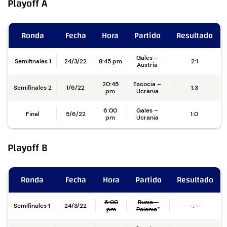
Playoff A
Ronda
Fecha
Hora
Partido
Resultado
Gales –
Semifinales 1
24/3/22
8:45 pm
2:1
Austria
20:45
Escocia –
Semifinales 2
1/6/22
1:3
pm
Ucrania
6:00
Gales –
Final
5/6/22
1:0
pm
Ucrania
Playoff B
Ronda
Fecha
Hora
Partido
Resultado
6:00
Rusia –
Semifinales 1
24/3/22
-: –
pm
Polonia
*