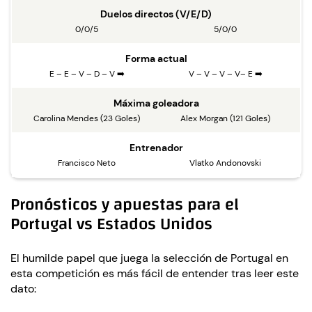
Duelos directos (V/E/D)
0/0/5
5/0/0
Forma actual
E – E – V – D – V ➡️
V – V – V – V– E ➡️
Máxima goleadora
Carolina Mendes (23 Goles)
Alex Morgan (121 Goles)
Entrenador
Francisco Neto
Vlatko Andonovski
Pronósticos y apuestas para el
Portugal vs Estados Unidos
El humilde papel que juega la selección de Portugal en
esta competición es más fácil de entender tras leer este
dato: