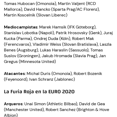
Tomas Hubocan (Omonoia), Martin Valjent (RCD
Mallorca), David Hancko (Sparta Prag/AC Florenz),
Martin Koscelnik (Slovan Liberec)
Mediocampistas
: Marek Hamsik (IFK Göteborg),
Stanislav Lobotka (Napoli), Patrik Hrosovsky (Genk), Juraj
Kucka (Parma), Ondrej Duda (Köln), Robert Mak
(Ferencvaros), Vladimir Weiss (Slovan Bratislava), Laszla
Benes (Augsburg), Lukas Haraslin (Sassuolo), Tomas
Suslov (Groningen), Jakub Hromada (Slavia Prag), Jan
Gregus (Minnesota United)
Atacantes
: Michal Duris (Omonoia), Robert Bozenik
(Feyenoord), Ivan Schranz (Jablonec)
La Furia Roja en la EURO 2020
Arqueros
: Unai Simon (Athletic Bilbao), David de Gea
(Manchester United), Robert Sanchez (Brighton & Hove
Albion)