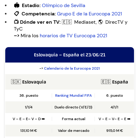
🏟️ Estadio:
Olímpico de Sevilla
📋 Competencia:
Grupo E de la Eurocopa 2021
📺 Dónde ver en TV:
🇪🇸 Mediaset, 🌎 DirecTV y
TyC
–>
Mira los
horarios de TV Eurocopa 2021
Eslovaquia – España el 23/06/21
->
Calendario de la Eurocopa 2021
🇸🇰 Eslovaquia
🇪🇸 España
36. puesto
Ranking Mundial FIFA
6. puesto
1/1/4
Duelo directo (V/E/D)
4/1/1
V – E – E– V – D ➡️
Forma actual
V – E – V– E – E ➡️
131,10 M €
Valor de mercado
915,0 M €