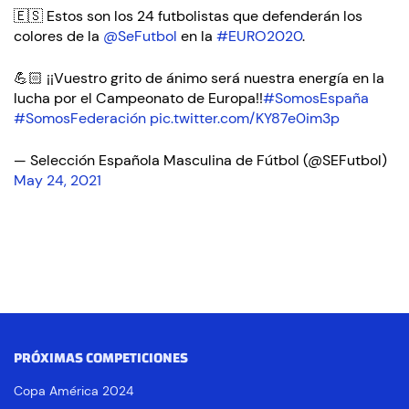
🇪🇸 Estos son los 24 futbolistas que defenderán los
colores de la
@SeFutbol
en la
#EURO2020
.
💪🏻 ¡¡Vuestro grito de ánimo será nuestra energía en la
lucha por el Campeonato de Europa!!
#SomosEspaña
#SomosFederación
pic.twitter.com/KY87e0im3p
— Selección Española Masculina de Fútbol (@SEFutbol)
May 24, 2021
PRÓXIMAS COMPETICIONES
Copa América 2024