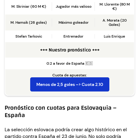
M. Llorente (80 M
M. Skriniar (60 M €)
Jugador más valioso
€)
A. Morata (20
M. Hamsik (26 goles)
Máximo goleador
Goles)
Stefan Tarkovic
Entrenador
Luis Enrique
+++ Nuestro pronóstico +++
0:2 a favor de España 🇪🇸
Cuota de apuestas:
Menos de 2,5 goles –> Cuota 2.10
Pronóstico con cuotas para Eslovaquia –
España
La selección eslovaca podría crear algo histórico en el
partido contra España el 23 de junio. No solo podría