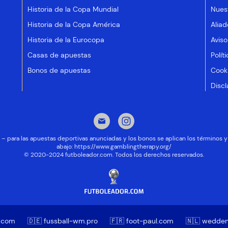
Historia de la Copa Mundial
Nues
Historia de la Copa América
Aliad
Historia de la Eurocopa
Aviso
Casas de apuestas
Polít
Bonos de apuestas
Cooki
Discl
ad – para las apuestas deportivas anunciadas y los bonos se aplican los términos
abajo:
https://www.gamblingtherapy.org/
© 2020-2024 futboleador.com. Todos los derechos reservados.
o.com
🇩🇪 fussball-wm.pro
🇫🇷 foot-paul.com
🇳🇱 wedde