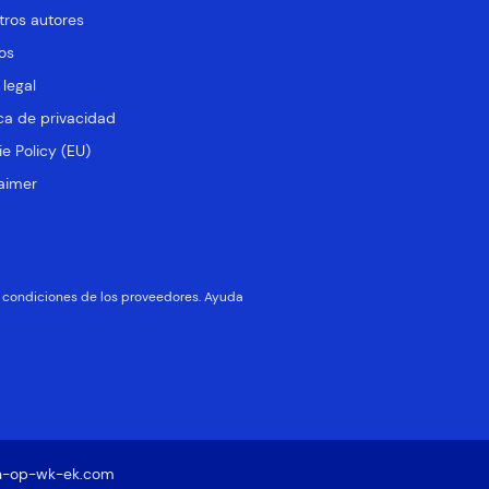
tros autores
os
 legal
ica de privacidad
e Policy (EU)
aimer
 y condiciones de los proveedores. Ayuda
n-op-wk-ek.com