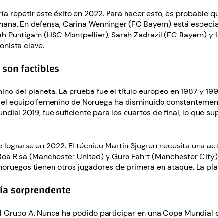
ría repetir este éxito en 2022. Para hacer esto, es probable
mana. En defensa, Carina Wenninger (FC Bayern) está especial
 Puntigam (HSC Montpellier), Sarah Zadrazil (FC Bayern) y La
onista clave.
 son factibles
no del planeta. La prueba fue el título europeo en 1987 y 1993
 el equipo femenino de Noruega ha disminuido constantement
undial 2019, fue suficiente para los cuartos de final, lo que
de lograrse en 2022. El técnico Martin Sjögren necesita una 
oa Risa (Manchester United) y Guro Fahrt (Manchester City),
oruegos tienen otros jugadores de primera en ataque. La plan
ería sorprendente
el Grupo A. Nunca ha podido participar en una Copa Mundial o 