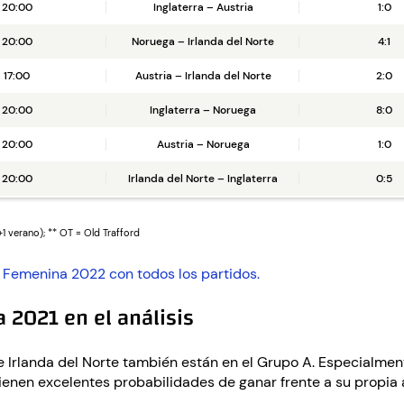
20:00
Inglaterra – Austria
1:0
20:00
Noruega – Irlanda del Norte
4:1
17:00
Austria – Irlanda del Norte
2:0
20:00
Inglaterra – Noruega
8:0
20:00
Austria – Noruega
1:0
20:00
Irlanda del Norte – Inglaterra
0:5
1 verano); ** OT = Old Trafford
 Femenina 2022 con todos los partidos.
 2021 en el análisis
 Irlanda del Norte también están en el Grupo A. Especialment
tienen excelentes probabilidades de ganar frente a su propia 