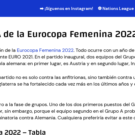
➡️ ¡Síguenos en Instagram!
⚽ Nations League
A de la Eurocopa Femenina 2022
ón de la
Eurocopa Femenina 2022
. Todo ocurre con un año de
ente EURO 2021. En el partido inaugural, dos equipos del Grup
a alemana: en primer lugar, es Austria y en segundo lugar, In
partido no es solo contra las anfitrionas, sino también contra 
laterra se ha fortalecido cada vez más en los últimos años y q
ero a la fase de grupos. Uno de los dos primeros puestos del 
ejor, sin embargo, porque el equipo segundo en el Grupo A pr
minatoria contra Alemania. Cualquiera preferiría evitar a este
a 2022 – Tabla