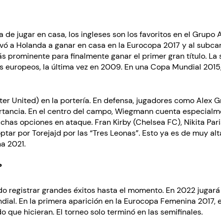
a de jugar en casa, los ingleses son los favoritos en el Grupo
evó a Holanda a ganar en casa en la Eurocopa 2017 y al sub
ás prominente para finalmente ganar el primer gran título. La
os europeos, la última vez en 2009. En una Copa Mundial 2015
r United) en la portería. En defensa, jugadores como Alex G
rtancia. En el centro del campo, Wiegmann cuenta especialme
chas opciones en ataque. Fran Kirby (Chelsea FC), Nikita Par
tar por Torejajd por las “Tres Leonas”. Esto ya es de muy alta
a 2021.
?
do registrar grandes éxitos hasta el momento. En 2022 jugar
dial. En la primera aparición en la Eurocopa Femenina 2017, e
 que hicieran. El torneo solo terminó en las semifinales.