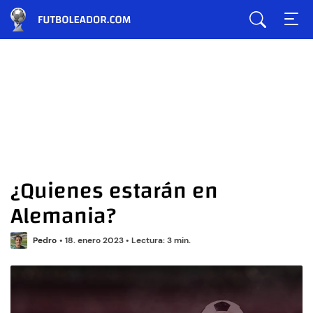
¿Quienes estarán en
Alemania?
Pedro
•
18. enero 2023
•
Lectura: 3 min.