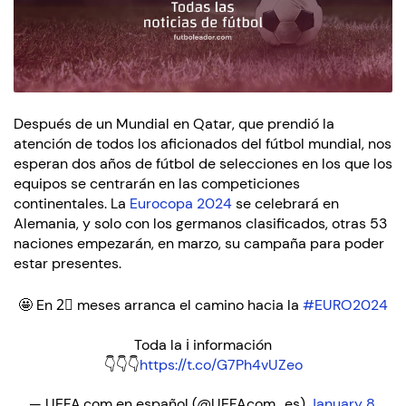
Después de un Mundial en Qatar, que prendió la
atención de todos los aficionados del fútbol mundial, nos
esperan dos años de fútbol de selecciones en los que los
equipos se centrarán en las competiciones
continentales. La
Eurocopa 2024
se celebrará en
Alemania, y solo con los germanos clasificados, otras 53
naciones empezarán, en marzo, su campaña para poder
estar presentes.
🤩 En 2⃣ meses arranca el camino hacia la
#EURO2024
Toda la ℹ️ información
👇👇👇
https://t.co/G7Ph4vUZeo
— UEFA.com en español (@UEFAcom_es)
January 8,