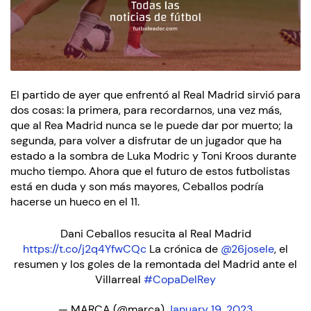
El partido de ayer que enfrentó al Real Madrid sirvió para
dos cosas: la primera, para recordarnos, una vez más,
que al Rea Madrid nunca se le puede dar por muerto; la
segunda, para volver a disfrutar de un jugador que ha
estado a la sombra de Luka Modric y Toni Kroos durante
mucho tiempo. Ahora que el futuro de estos futbolistas
está en duda y son más mayores, Ceballos podría
hacerse un hueco en el 11.
Dani Ceballos resucita al Real Madrid
https://t.co/j2q4YfwCQc
La crónica de
@26josele
, el
resumen y los goles de la remontada del Madrid ante el
Villarreal
#CopaDelRey
— MARCA (@marca)
January 19, 2023