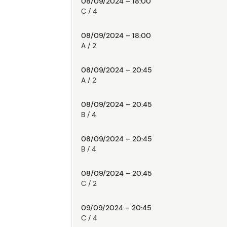
08/09/2024 – 18:00
C / 4
08/09/2024 – 18:00
A / 2
08/09/2024 – 20:45
A / 2
08/09/2024 – 20:45
B / 4
08/09/2024 – 20:45
B / 4
08/09/2024 – 20:45
C / 2
09/09/2024 – 20:45
C / 4