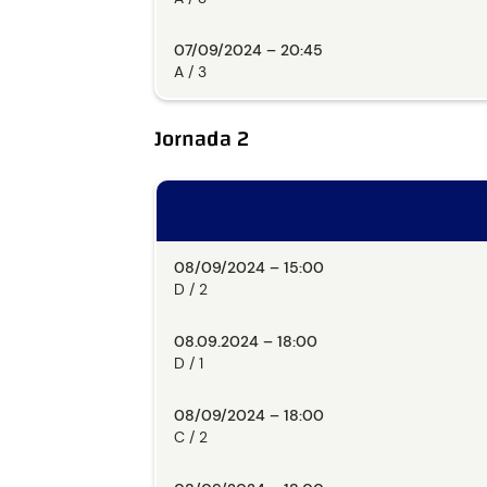
07/09/2024 – 20:45
A / 3
Jornada 2
08/09/2024 – 15:00
D / 2
08.09.2024 – 18:00
D / 1
08/09/2024 – 18:00
C / 2