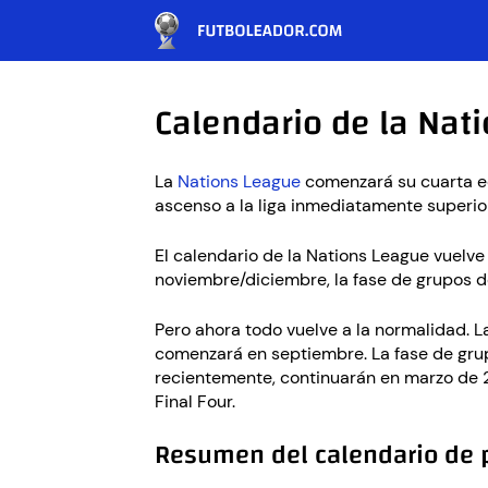
Calendario de la Nat
La
Nations League
comenzará su cuarta ed
ascenso a la liga inmediatamente superior 
El calendario de la Nations League vuelve
noviembre/diciembre, la fase de grupos d
Pero ahora todo vuelve a la normalidad. 
comenzará en septiembre. La fase de grup
recientemente, continuarán en marzo de 
Final Four.
Resumen del calendario de p