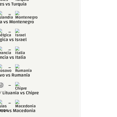
es vs Turquía
–
ia vs Montenegro
–
gica vs Israel
–
ncia vs Italia
–
vo vs Rumanía
–
/ Lituania vs Chipre
–
eroe vs Macedonia