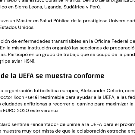
en 1988 y allí estuvo durante 14 años. Dentro de la organizaci
co en Sierra Leona, Uganda, Sudáfrica y Perú.
uvo un Máster en Salud Pública de la prestigiosa Universida
 Estados Unidos.
cción de enfermedades transmisibles en la Oficina Federal de
 En la misma institución organizó las secciones de preparaci
as. Participó en un grupo de trabajo que se ocupó de la pa
ripe aviar HSN1.
e de la UEFA se muestra conforme
la organización futbolística europea, Aleksander Ceferin, con
Doctor Koch «será inestimable para ayudar a la UEFA, a las fe
as ciudades anfitrionas a recorrer el camino para maximizar la
la EURO 2020 este verano»
laró sentirse «encantado» de unirse a la UEFA para el próxi
se muestra muy optimista de que la colaboración estrecha ent