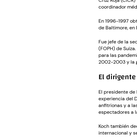
Cruz Roja (CICR) 
coordinador médi
En 1996-1997 obt
de Baltimore, en
Fue jefe de la se
(FOPH) de Suiza.
para las pandemi
2002-2003 y la g
El dirigent
El presidente de 
experiencia del 
anfitrionas y a l
espectadores a 
Koch también dec
internacional y 