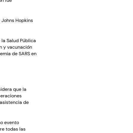
ón fue
d Johns Hopkins
 la Salud Pública
ón y vacunación
ndemia de SARS en
sidera que la
deraciones
 asistencia de
mo evento
re todas las