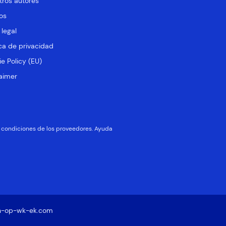
tros autores
os
 legal
ica de privacidad
e Policy (EU)
aimer
 y condiciones de los proveedores. Ayuda
n-op-wk-ek.com