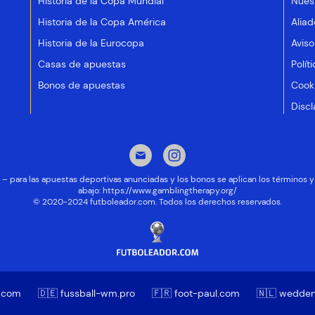
Historia de la Copa Mundial
Nues
Historia de la Copa América
Aliad
Historia de la Eurocopa
Aviso
Casas de apuestas
Polít
Bonos de apuestas
Cooki
Discl
ad – para las apuestas deportivas anunciadas y los bonos se aplican los términos
abajo:
https://www.gamblingtherapy.org/
© 2020-2024 futboleador.com. Todos los derechos reservados.
o.com
🇩🇪 fussball-wm.pro
🇫🇷 foot-paul.com
🇳🇱 wedde