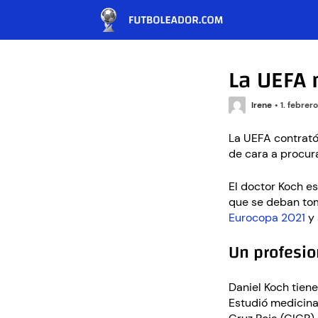
La UEFA
Irene
•
1. febrer
La UEFA contrató 
de cara a procura
El doctor Koch e
que se deban tom
Eurocopa 2021
y 
Un profesio
Daniel Koch tien
Estudió medicina 