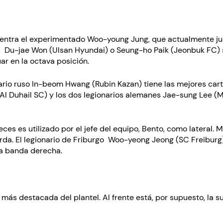
uentra el experimentado Woo-young Jung, que actualmente jue
 Du-jae Won (Ulsan Hyundai) o Seung-ho Paik (Jeonbuk FC) s
r en la octava posición.
nario ruso In-beom Hwang (Rubin Kazan) tiene las mejores car
(Al Duhail SC) y los dos legionarios alemanes Jae-sung Lee 
eces es utilizado por el jefe del equipo, Bento, como lateral
ierda. El legionario de Friburgo Woo-yeong Jeong (SC Freib
a banda derecha.
 más destacada del plantel. Al frente está, por supuesto, la