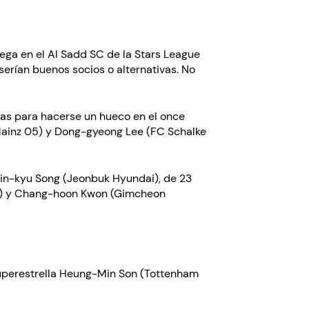
ga en el Al Sadd SC de la Stars League
erían buenos socios o alternativas. No
tas para hacerse un hueco en el once
(Mainz 05) y Dong-gyeong Lee (FC Schalke
. Min-kyu Song (Jeonbuk Hyundai), de 23
urg) y Chang-hoon Kwon (Gimcheon
 superestrella Heung-Min Son (Tottenham