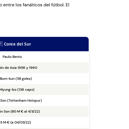
ntre los fanáticos del fútbol. El
 Corea del Sur
Paulo Bento
n de Asia 1956 y 1960
Bum-kun (58 goles)
Myung-bo (136 caps)
 Son (Tottenham Hotspur)
n Son (80 M € al 4/3/22)
25 M € (a 04/03/22)