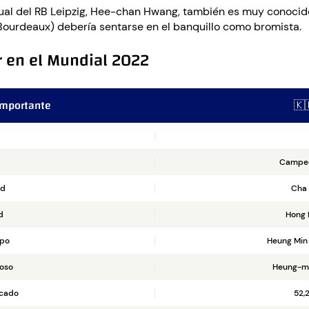
tual del RB Leipzig, Hee-chan Hwang, también es muy conocido e
 Bourdeaux) debería sentarse en el banquillo como bromista.
r en el Mundial 2022
importante
🇰
Campeó
rd
Cha 
d
Hong 
ipo
Heung Min
ioso
Heung-mi
rcado
52,