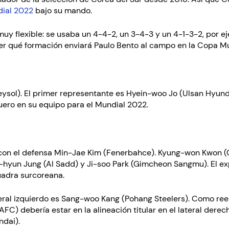
dial 2022
bajo su mando.
muy flexible: se usaba un 4-4-2, un 3-4-3 y un 4-1-3-2, por 
ver qué formación enviará Paulo Bento al campo en la Copa Mu
ysol). El primer representante es Hyein-woo Jo (Ulsan Hyun
uero en su equipo para el Mundial 2022.
 con el defensa Min-Jae Kim (Fenerbahce). Kyung-won Kwon 
ng-hyun Jung (Al Sadd) y Ji-soo Park (Gimcheon Sangmu). El
uadra surcoreana.
teral izquierdo es Sang-woo Kang (Pohang Steelers). Como ree
C) debería estar en la alineación titular en el lateral derec
dai).