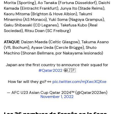
Morita (Sporting), Ao Tanaka (Fortuna Düsseldorf), Daichi
Kamada (Eintracht Frankfurt), Junya Ito (Stade Reims),
Kaoru Mitoma (Brighton & Hove Albion), Takumi
Minamino (AS Monaco), Yuki Soma (Nagoya Grampus),
Gaku Shibasaki (CD Leganes), Takefusa Kubo (Real
Sociedad), Ritsu Doan (SC Freiburg)
ATAQUE
: Daizen Maeda (Celtic Glasgow), Takuma Asano
(VfL Bochum), Ayase Ueda (Cercle Brügge), Shuto
Machino (Shonan Bellmare, por Nakayama lesionado)
Japan are the first country to announce their squad for
#Qatar2022
🤩🇯🇵
How far will they go? 👀
pic.twitter.com/mjXwcXQXxe
— AFC U23 Asian Cup Qatar 2024™ (@Qatar2023en)
November 1, 2022