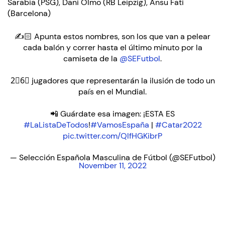
Sarabia (PSG), Dani Olmo (RB Leipzig), Ansu Fati
(Barcelona)
✍️🏻 Apunta estos nombres, son los que van a pelear
cada balón y correr hasta el último minuto por la
camiseta de la
@SEFutbol
.
2⃣6⃣ jugadores que representarán la ilusión de todo un
país en el Mundial.
📲 Guárdate esa imagen: ¡ESTA ES
#LaListaDeTodos
!
#VamosEspaña
|
#Catar2022
pic.twitter.com/QlfHGKibrP
— Selección Española Masculina de Fútbol (@SEFutbol)
November 11, 2022