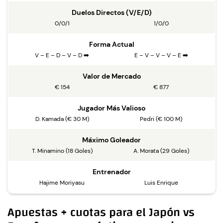
Duelos Directos (V/E/D)
0/0/1
1/0/0
Forma Actual
V – E – D – V – D ➡️
E – V – V – V – E ➡️
Valor de Mercado
€ 154
€ 877
Jugador Más Valioso
D. Kamada (€ 30 M)
Pedri (€ 100 M)
Máximo Goleador
T. Minamino (18 Goles)
A. Morata (29 Goles)
Entrenador
Hajime Moriyasu
Luis Enrique
Apuestas + cuotas para el Japón vs