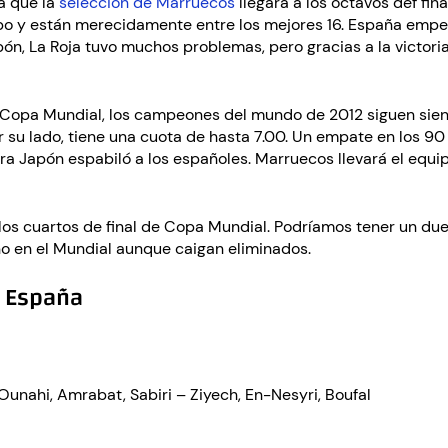
a que la
selección de Marruecos
llegara a los octavos def fin
rupo y están merecidamente entre los mejores 16. España emp
ón, La Roja tuvo muchos problemas, pero gracias a la victori
a Copa Mundial, los campeones del mundo de 2012 siguen siend
 su lado, tiene una cuota de hasta 7.00. Un empate en los 90
 Japón espabiló a los españoles. Marruecos llevará el equipo d
 los cuartos de final de Copa Mundial. Podríamos tener un due
 en el Mundial aunque caigan eliminados.
y España
Ounahi, Amrabat, Sabiri – Ziyech, En-Nesyri, Boufal