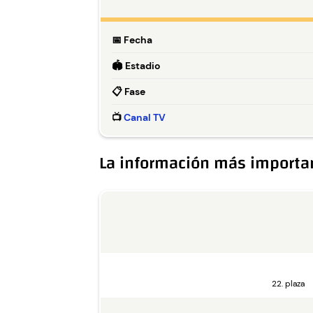
📅
Fecha
🏟️
Estadio
📋
Fase
📺
Canal TV
La información más importa
22. plaza