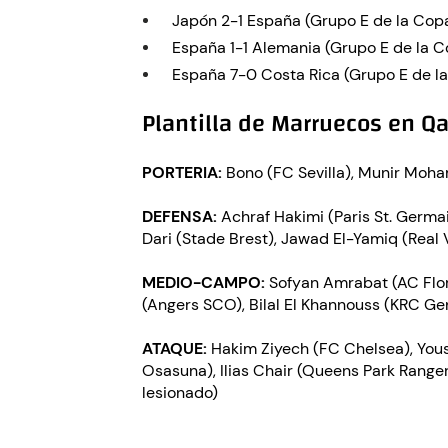
Japón 2-1 España (Grupo E de la Copa
España 1-1 Alemania (Grupo E de la C
España 7-0 Costa Rica (Grupo E de la
Plantilla de Marruecos en Q
PORTERIA:
Bono (FC Sevilla), Munir Moh
DEFENSA:
Achraf Hakimi (Paris St. Germa
Dari (Stade Brest), Jawad El-Yamiq (Real 
MEDIO-CAMPO:
Sofyan Amrabat (AC Flor
(Angers SCO), Bilal El Khannouss (KRC G
ATAQUE:
Hakim Ziyech (FC Chelsea), Youss
Osasuna), Ilias Chair (Queens Park Ranger
lesionado)