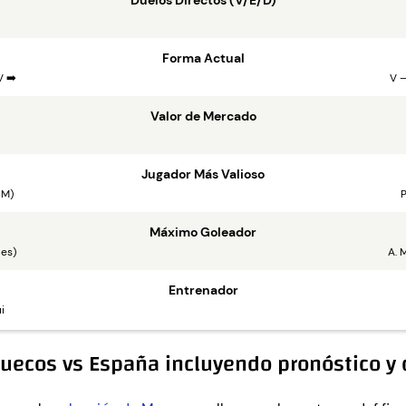
Duelos Directos (V/E/D)
Forma Actual
V ➡️
V –
Valor de Mercado
Jugador Más Valioso
 M)
P
Máximo Goleador
les)
A. 
Entrenador
i
uecos vs España incluyendo pronóstico y