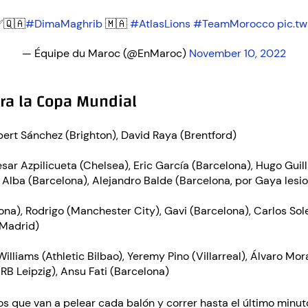
✅🇶🇦
#DimaMaghrib
🇲🇦
#AtlasLions
#TeamMorocco
pic.t
— Équipe du Maroc (@EnMaroc)
November 10, 2022
ara la Copa Mundial
bert Sánchez (Brighton), David Raya (Brentford)
sar Azpilicueta (Chelsea), Eric García (Barcelona), Hugo Guill
 Alba (Barcelona), Alejandro Balde (Barcelona, por Gaya lesi
na), Rodrigo (Manchester City), Gavi (Barcelona), Carlos Sole
 Madrid)
illiams (Athletic Bilbao), Yeremy Pino (Villarreal), Álvaro Mo
RB Leipzig), Ansu Fati (Barcelona)
s que van a pelear cada balón y correr hasta el último minut