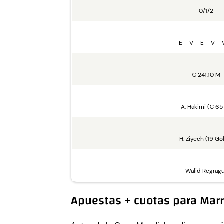
0/1/2
E – V – E – V – 
€ 241,10 M
A. Hakimi (€ 65
H. Ziyech (19 Go
Walid Regragu
Apuestas + cuotas para Marr