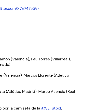
witter.com/X7n747e5Vx
amón (Valencia), Pau Torres (Villarreal),
onado)
r (Valencia), Marcos Llorente (Atlético
rata (Atlético Madrid), Marco Asensio (Real
o por la camiseta de la
@SEFutbol
.