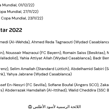
 Mundial, 01/12/22)
opa Mundial, 27/11/22)
 Copa Mundial, 23/11/22)
atar 2022
amedi (Al-Wehda), Ahmed Reda Tagnaouti (Wydad Casablanc
in), Noussair Mazraoui (FC Bayern), Romain Saiss (Besiktas),
Valladolid), Yahia Attiyat Allah (Wydad Casablanca), Badr Be
enz), Selim Amallah (Standard Lüttich), Abdelhamid Sabiri 
enk), Yahya Jabrane (Wydad Casablanca)
ef En-Nesyri (FC Sevilla), Sofiane Boufal (Angers SCO), Zak
s) Abderrazak Hamdallah (Al-Ittihad), Walid Cheddira (SSC Ba
اللائحة الرسمية لأسود الأطلس 🦁