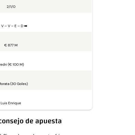
2/1/0
 V – V – E – D ➡️
€ 877 M
edri (€ 100 M)
Morata (30 Goles)
Luis Enrique
 consejo de apuesta