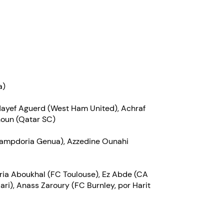
a)
 Nayef Aguerd (West Ham United), Achraf
noun (Qatar SC)
(Sampdoria Genua), Azzedine Ounahi
aria Aboukhal (FC Toulouse), Ez Abde (CA
ri), Anass Zaroury (FC Burnley, por Harit