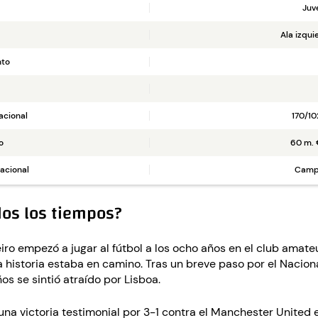
Juv
Ala izqui
nto
acional
170/10
o
60 m. 
acional
Camp
dos los tiempos?
ro empezó a jugar al fútbol a los ocho años en el club amate
 historia estaba en camino. Tras un breve paso por el Naciona
os se sintió atraído por Lisboa.
 una victoria testimonial por 3-1 contra el Manchester United