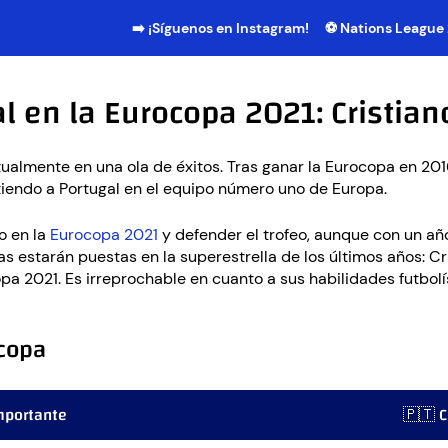
➡️ ¡Síguenos en Instagram!
⚽ Nations League
al en la Eurocopa 2021: Cristia
almente en una ola de éxitos. Tras ganar la Eurocopa en 2016, 
rtiendo a Portugal en el equipo número uno de Europa.
o en la
Eurocopa 2021
y defender el trofeo, aunque con un añ
 estarán puestas en la superestrella de los últimos años: Cri
pa 2021. Es irreprochable en cuanto a sus habilidades futbolís
ocopa
mportante
🇵🇹 C