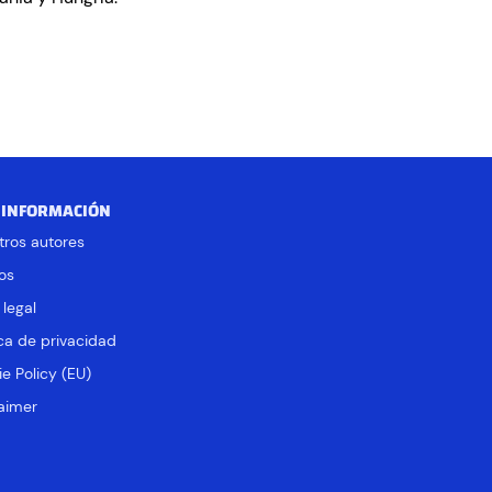
 INFORMACIÓN
tros autores
os
 legal
ica de privacidad
e Policy (EU)
aimer