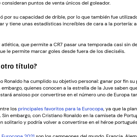
 consideran puntos de venta únicos del goleador.
có por su capacidad de drible, por lo que también fue utiliza
r y tiene unas estadísticas increíbles de cara a la portería:
 y atlética, que permite a CR7 pasar una temporada casi sin 
ue le permite marcar goles desde fuera de los dieciséis.
otro título?
no Ronaldo ha cumplido su objetivo personal: ganar por fin su p
in embargo, quienes conocen a la estrella de la Juve saben q
estará ansioso por convertirse en el número uno de Europa ta
ntre los
principales favoritos para la Eurocopa
, ya que la plan
. Sin embargo, con Cristiano Ronaldo en la camiseta de Portu
n solitario y podría volver a convertirse en el héroe portugués
a Eurocopa 2021
son los campeones del mundo, Francia, Alema