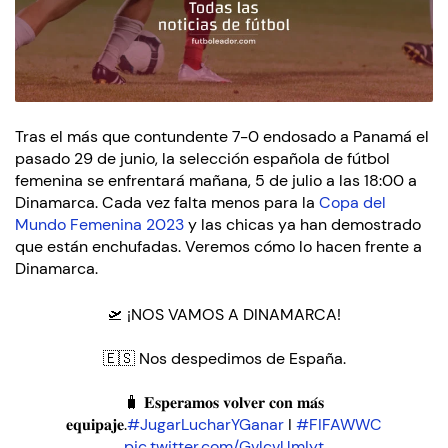
Tras el más que contundente 7-0 endosado a Panamá el
pasado 29 de junio, la selección española de fútbol
femenina se enfrentará mañana, 5 de julio a las 18:00 a
Dinamarca. Cada vez falta menos para la
Copa del
Mundo Femenina 2023
y las chicas ya han demostrado
que están enchufadas. Veremos cómo lo hacen frente a
Dinamarca.
🛫 ¡NOS VAMOS A DINAMARCA!
🇪🇸 Nos despedimos de España.
🧳 𝐄𝐬𝐩𝐞𝐫𝐚𝐦𝐨𝐬 𝐯𝐨𝐥𝐯𝐞𝐫 𝐜𝐨𝐧 𝐦𝐚́𝐬
𝐞𝐪𝐮𝐢𝐩𝐚𝐣𝐞.
#JugarLucharYGanar
I
#FIFAWWC
pic.twitter.com/GvlcvUmIyt