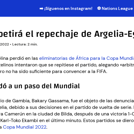
➡️ ¡Síguenos en Instagram!
⚽ Nations League
petirá el repechaje de Argelia-E
 2022
•
Lectura: 2 min.
lina perdió en las
eliminatorias de África para la Copa Mund
linos intentaron que se repitiese el partido, alegando «arbit
o no ha sido suficiente para convencer a la FIFA.
dó a un paso del Mundial
ario de Gambia, Bakary Gassama, fue el objeto de las denuncia
lia, debido a sus decisiones en el partido de vuelta de serie.
ra Camerún en la ciudad de Bilda, después de una victoria 1-0
 Karl-Toko Ekambi en el último minuto. Estos partidos se dier
la
Copa Mundial 2022
.