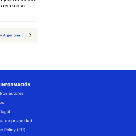
o este caso.
 y Argentina
 INFORMACIÓN
tros autores
os
 legal
ica de privacidad
e Policy (EU)