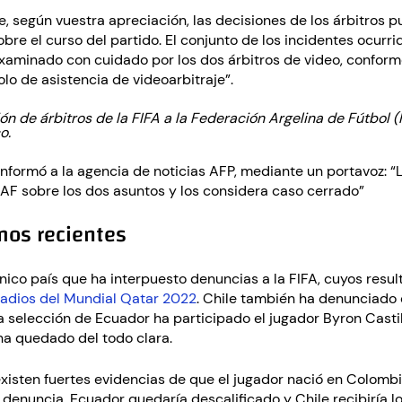
según vuestra apreciación, las decisiones de los árbitros pu
re el curso del partido. El conjunto de los incidentes ocurri
examinado con cuidado por los dos árbitros de video, conforme
olo de asistencia de videoarbitraje”.
ón de árbitros de la FIFA a la Federación Argelina de Fútbol
o.
nformó a la agencia de noticias AFP, mediante un portavoz: “
FAF sobre los dos asuntos y los considera caso cerrado”
mos recientes
único país que ha interpuesto denuncias a la FIFA, cuyos resu
tadios del Mundial Qatar 2022
. Chile también ha denunciado 
a selección de Ecuador ha participado el jugador Byron Castil
ha quedado del todo clara.
xisten fuertes evidencias de que el jugador nació en Colombia
 denuncia, Ecuador quedaría descalificado y Chile recibiría 