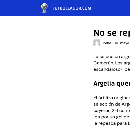
No se re
Irene
•
10. mayo
La selección arge
Camerún. Los arge
escandaloso», per
Argelia que
El árbitro origin
selección de Arge
cayeron 2-1 cont
ida por un gol de
la repesca para 