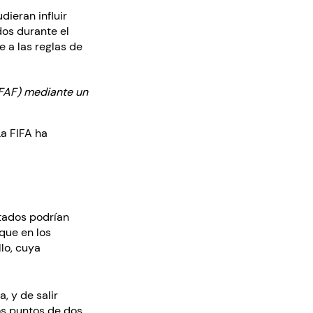
dieran influir
dos durante el
 a las reglas de
 (FAF) mediante un
La FIFA ha
ltados podrían
que en los
lo, cuya
, y de salir
los puntos de dos