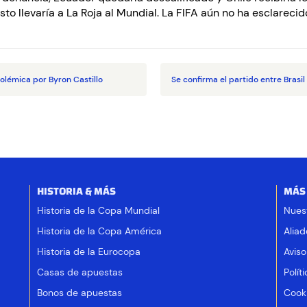
Esto llevaría a La Roja al Mundial. La FIFA aún no ha esclarecid
olémica por Byron Castillo
Se confirma el partido entre Brasil
HISTORIA & MÁS
MÁS
Historia de la Copa Mundial
Nues
Historia de la Copa América
Aliad
Historia de la Eurocopa
Aviso
Casas de apuestas
Polít
Bonos de apuestas
Cooki