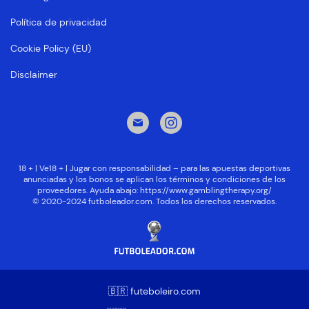
Política de privacidad
Cookie Policy (EU)
Disclaimer
18 + | Ve18 + | Jugar con responsabilidad – para las apuestas deportivas
anunciadas y los bonos se aplican los términos y condiciones de los
proveedores. Ayuda abajo:
https://www.gamblingtherapy.org/
© 2020-2024 futboleador.com. Todos los derechos reservados.
🇧🇷 futeboleiro.com