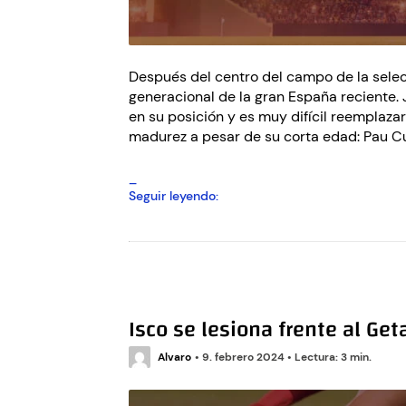
Después del centro del campo de la selec
generacional de la gran España reciente
en su posición y es muy difícil reemplaza
madurez a pesar de su corta edad: Pau Cu
¿Entrará
Seguir leyendo:
Pau
Cubarsí
en
los
planes
de
Isco se lesiona frente al Get
Luis
de
Alvaro
•
9. febrero 2024
la
•
Lectura: 3 min.
Fuente?