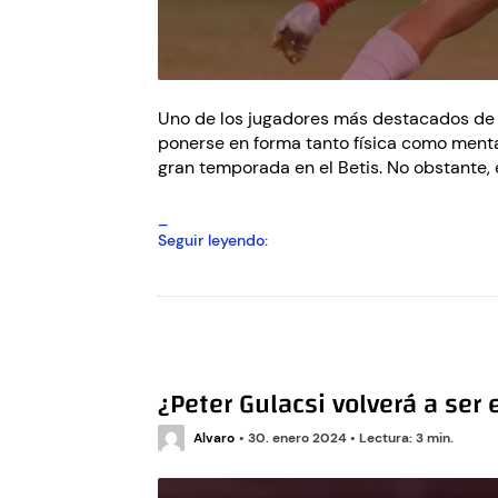
Uno de los jugadores más destacados de l
ponerse en forma tanto física como mental
gran temporada en el Betis. No obstante, 
Isco
Seguir leyendo:
se
lesiona
frente
al
Getafe
¿Peter Gulacsi volverá a se
Alvaro
•
30. enero 2024
•
Lectura: 3 min.