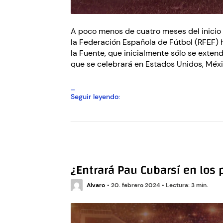
amistosos
en
Europa
A poco menos de cuatro meses del inicio
la Federación Española de Fútbol (RFEF) h
la Fuente, que inicialmente sólo se exten
que se celebrará en Estados Unidos, Méx
España
Seguir leyendo:
renueva
a
Luis
de
la
Fuente
¿Entrará Pau Cubarsí en los 
hasta
la
Alvaro
•
20. febrero 2024
fase
•
Lectura: 3 min.
final
de
2026