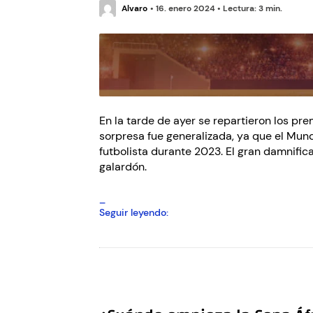
Alvaro
•
16. enero 2024
•
Lectura: 3 min.
En la tarde de ayer se repartieron los pre
sorpresa fue generalizada, ya que el Mund
futbolista durante 2023. El gran damnific
galardón.
Messi
Seguir leyendo:
gana
el
premio
The
Best
con
polémica