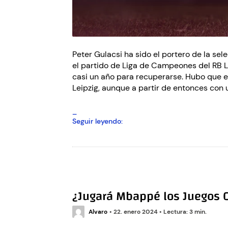
Peter Gulacsi ha sido el portero de la se
el partido de Liga de Campeones del RB Le
casi un año para recuperarse. Hubo que e
Leipzig, aunque a partir de entonces con u
¿Peter
Seguir leyendo:
Gulacsi
volverá
a
ser
el
número
¿Jugará Mbappé los Juegos O
uno
de
Alvaro
•
22. enero 2024
Hungría
•
Lectura: 3 min.
en