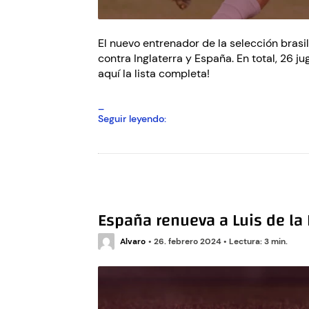
El nuevo entrenador de la selección brasil
contra Inglaterra y España. En total, 26 j
aquí la lista completa!
Con
Seguir leyendo:
7
jugadores
que
juegan
en
Brasil,
España renueva a Luis de la 
Dorival
convoca
Alvaro
•
26. febrero 2024
a
•
Lectura: 3 min.
la
selección
para
los