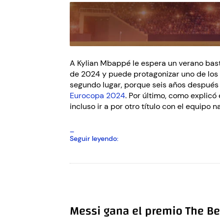
la
EURO24?
A Kylian Mbappé le espera un verano basta
de 2024 y puede protagonizar uno de los 
segundo lugar, porque seis años después d
Eurocopa 2024
. Por último, como explicó
incluso ir a por otro título con el equipo n
¿Jugará
Seguir leyendo:
Mbappé
los
Juegos
Olímpicos
tras
la
Messi gana el premio The Be
Eurocopa?